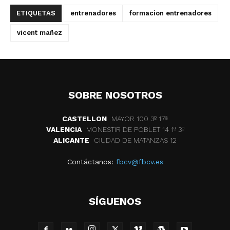
ETIQUETAS
entrenadores
formacion entrenadores
vicent mañez
SOBRE NOSOTROS
CASTELLON
MAYOR 100 3º 17ª
VALENCIA
MONESTIR DE POBLET 14 1ª 3º
ALICANTE
CIUDAD DE MATANZAS 12
Contáctanos:
fbcv@fbcv.es
SÍGUENOS