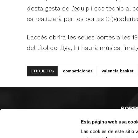
d'esta gesta de l'equip i cos tècnic al c
es realitzarà per les portes C (graderies)
L'accés obrirà les seues portes a les 19
del títol de lliga, hi haurà música, im
ETIQUETES
competiciones
valencia basket
SOBR
Esta página web usa cook
CASTE
VALÈNC
Las cookies de este sitio 
ALACAN