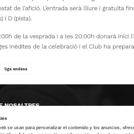
ostat de l'afició. L'entrada serà lliure i gratuïta 
 i D (pista).
:00h de la vesprada i a les 20:00h donarà inici l
atges inèdites de la celebració i el Club ha prepa
liga endesa
E NOSALTRES
ies
LLÓ
MAYOR 100 3º 17ª
IA
MONESTIR DE POBLET 14 1ª 3º
web se usan para personalizar el contenido y los anuncios, ofrec
T
CIUDAD DE MATANZAS 12