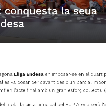
t conquesta la seua
ndesa
segona
Lliga Endesa
en imposar-se en el quart par
ual es va posar per davant des d'un parcial impor
f en l'acte final amb un gran esforç col·lectiu (
 títol, i la pista principal del Roig Arena serà l'