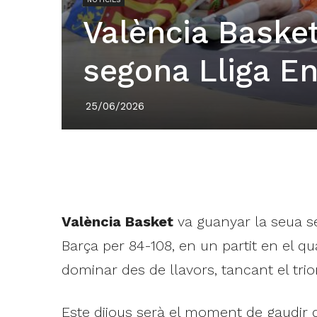
València Baske
segona Lliga E
25/06/2026
València Basket
va guanyar la seua 
Barça per 84-108, en un partit en el q
dominar des de llavors, tancant el triom
Este dijous serà el moment de gaudir del