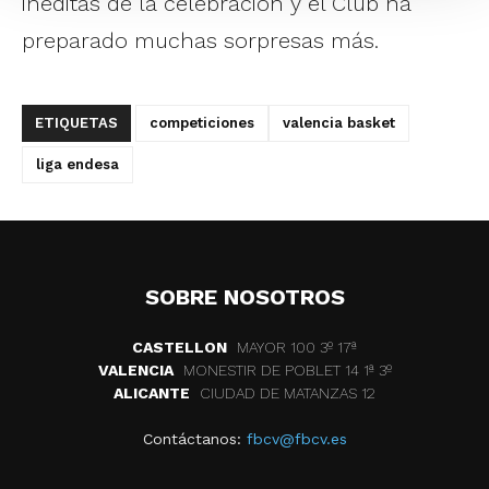
inéditas de la celebración y el Club ha
preparado muchas sorpresas más.
ETIQUETAS
competiciones
valencia basket
liga endesa
SOBRE NOSOTROS
CASTELLON
MAYOR 100 3º 17ª
VALENCIA
MONESTIR DE POBLET 14 1ª 3º
ALICANTE
CIUDAD DE MATANZAS 12
Contáctanos:
fbcv@fbcv.es