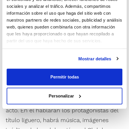
Este jueves será el momento de disfrutar
sociales y analizar el tráfico. Además, compartimos
información sobre el uso que haga del sitio web con
del título, y la pista principal del Roig Arena
nuestros partners de redes sociales, publicidad y análisis
será el espacio para acoger las
web, quienes pueden combinarla con otra información
celebraciones de esta hazaña del equipo y
que les haya proporcionado o que hayan recopilado a
partir del uso que haya hecho de sus servicios.
cuerpo técnico junto a la afición. La
entrada será libre y gratuita hasta
Mostrar detalles
completar el aforo disponible y se realizará
por las puertas C (gradas) y D (pista).
Permitir todas
El acceso abrirá sus puertas a las 19:00h
Personalizar
de la tarde y a las 20:00h dará comienzo el
acto. En él hablarán los protagonistas del
título liguero, habrá música, imágenes