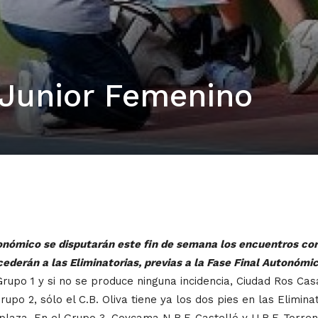
 Junior Femenino
onómico se disputarán este fin de semana los encuentros corr
ederán a las Eliminatorias, previas a la Fase Final Autonómic
Grupo 1 y si no se produce ninguna incidencia, Ciudad Ros Cas
rupo 2, sólo el C.B. Oliva tiene ya los dos pies en las Eliminat
 plaza. En el Grupo 3, Coycama N.B.F. Castelló y U.B.F. Torr