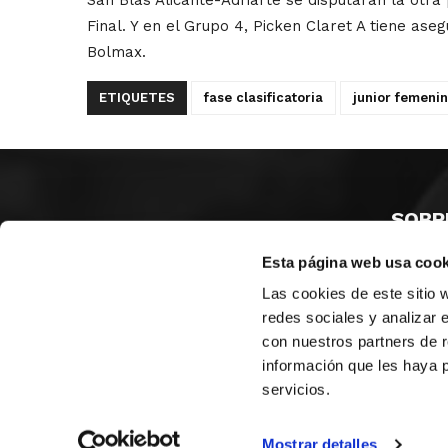
Final. Y en el Grupo 4, Picken Claret A tiene as
Bolmax.
ETIQUETES
fase clasificatoria
junior femeni
SOBR
Esta página web usa cook
CASTE
VALÈNC
Las cookies de este sitio 
ALACAN
redes sociales y analizar 
con nuestros partners de r
Contac
información que les haya 
servicios.
© FEDERACIÓN BALONCESTO COMUNIDAD VALENCIANA
|
Arxi
Mostrar detalles