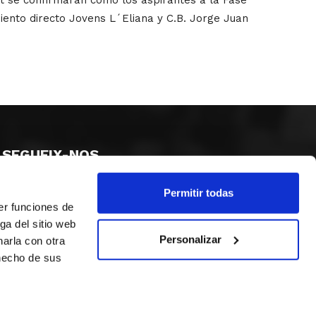
miento directo Jovens L´Eliana y C.B. Jorge Juan
SEGUEIX-NOS
Permitir todas
er funciones de
ga del sitio web
Personalizar
arla con otra
 hecho de sus