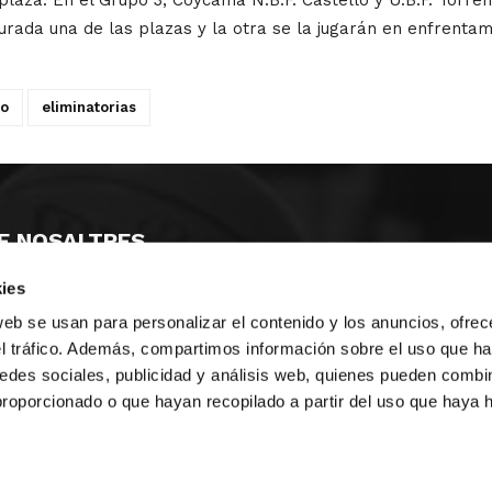
egurada una de las plazas y la otra se la jugarán en enfrenta
no
eliminatorias
E NOSALTRES
ies
LLÓ
MAYOR 100 3º 17ª
IA
MONESTIR DE POBLET 14 1ª 3º
web se usan para personalizar el contenido y los anuncios, ofrec
T
CIUDAD DE MATANZAS 12
el tráfico. Además, compartimos información sobre el uso que ha
edes sociales, publicidad y análisis web, quienes pueden combin
ta
fbcv@fbcv.es
proporcionado o que hayan recopilado a partir del uso que haya
u de notícies
|
Política de privacitat