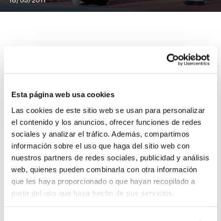
En la Fase Clasificatoria de Junior Femenino
Autonómico se disputarán este fin de semana los
encuentros correspondientes a la última jornada, con
Esta página web usa cookies
la incertidumbre de conocer a los 8 equipos que
Las cookies de este sitio web se usan para personalizar
accederán a las Eliminatorias, previas a la Fase Final
el contenido y los anuncios, ofrecer funciones de redes
Autonómica.
sociales y analizar el tráfico. Además, compartimos
Clasifican los dos mejores de cada grupo. En el Grupo
información sobre el uso que haga del sitio web con
1 y si no se produce ninguna incidencia, Ciudad Ros
nuestros partners de redes sociales, publicidad y análisis
Casares Valencia y B.F. San Blas Alicante-Colchones
web, quienes pueden combinarla con otra información
Ecus ya tienen asegurada la clasificación. En el Grupo
que les haya proporcionado o que hayan recopilado a
2, sólo el C.B. Oliva tiene ya los dos pies en las
partir del uso que haya hecho de sus servicios.
Eliminatorias. Teixereta, C.B.F. Akra Leuka-Inaer y B.F.
San Blas Alicante-Adriarte se disputarán la otra plaza.