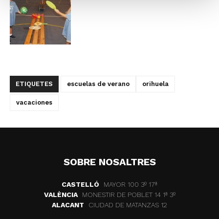
ETIQUETES
escuelas de verano
orihuela
vacaciones
SOBRE NOSALTRES
CASTELLÓ
MAYOR 100 3º 17ª
VALÈNCIA
MONESTIR DE POBLET 14 1ª 3º
ALACANT
CIUDAD DE MATANZAS 12