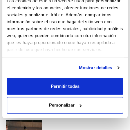
Las cookies de este sitio web se usan para personalizar
lúdicas que podrán ser completadas con un
el contenido y los anuncios, ofrecer funciones de redes
refrescante baño.
sociales y analizar el tráfico. Además, compartimos
información sobre el uso que haga del sitio web con
Las Escuelas de Verano FBCV 2012 se desarrollan
de
nuestros partners de redes sociales, publicidad y análisis
lunes a viernes
, siendo el complemento ideal para el
web, quienes pueden combinarla con otra información
tiempo libre.
que les haya proporcionado o que hayan recopilado a
partir del uso que haya hecho de sus servicios.
¡Únete ya a todos los inscritos!
Mostrar detalles
Permitir todas
Personalizar