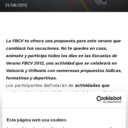
21/06/2012
La FBCV te ofrece una propuesta para este verano que
cambiará tus vacaciones. No te quedes en casa,
anímate y participa todos los días en las Escuelas de
Verano FBCV 2012, una actividad que se celebrará en
Valencia y Orihuela con numerosas propuestas lúdicas,
formativas y deportivas.
Los participantes disfrutarán de
actividades que
conjugan la vertiente lúdica con la del aprendizaje
.
Bajo la dirección de personal altamente cualificado, los
jóvenes desarrollarán talleres de orientación, arte
dramático, juegos populares, malabares o
Esta página web usa cookies
manualidades, además de otro tipo de actividades