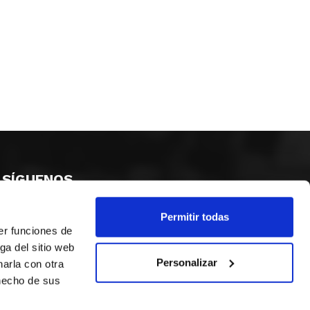
SÍGUENOS
Permitir todas
er funciones de
ga del sitio web
Personalizar
arla con otra
 hecho de sus