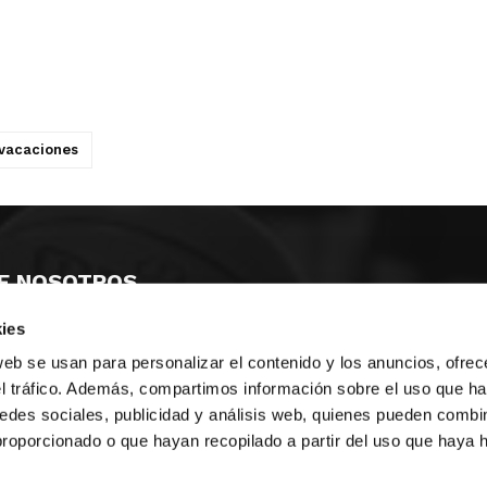
vacaciones
E NOSOTROS
ies
LLON
MAYOR 100 3º 17ª
IA
MONESTIR DE POBLET 14 1ª 3º
web se usan para personalizar el contenido y los anuncios, ofrec
TE
CIUDAD DE MATANZAS 12
el tráfico. Además, compartimos información sobre el uso que ha
edes sociales, publicidad y análisis web, quienes pueden combin
anos:
fbcv@fbcv.es
proporcionado o que hayan recopilado a partir del uso que haya