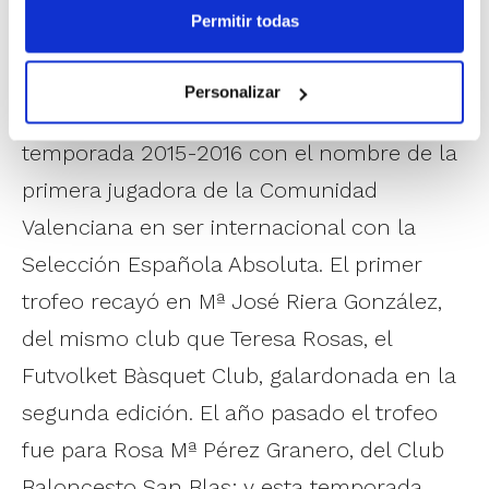
Permitir todas
El
Trofeo Ángela Gómez
a la jugadora
más veterana en activo cumple su cuarta
Personalizar
edición después de que se creara en la
temporada 2015-2016 con el nombre de la
primera jugadora de la Comunidad
Valenciana en ser internacional con la
Selección Española Absoluta. El primer
trofeo recayó en Mª José Riera González,
del mismo club que Teresa Rosas, el
Futvolket Bàsquet Club, galardonada en la
segunda edición. El año pasado el trofeo
fue para Rosa Mª Pérez Granero, del Club
Baloncesto San Blas; y esta temporada