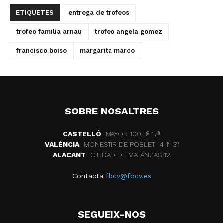
ETIQUETES
entrega de trofeos
trofeo familia arnau
trofeo angela gomez
francisco boiso
margarita marco
SOBRE NOSALTRES
CASTELLÓ
MAYOR 100 3º 17ª
VALÈNCIA
MONESTIR DE POBLET 14 1ª 3º
ALACANT
CIUDAD DE MATANZAS 12
Contacta
fbcv@fbcv.es
SEGUEIX-NOS