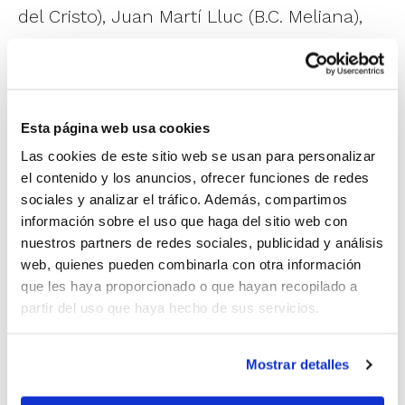
del Cristo), Juan Martí Lluc (B.C. Meliana),
Julio Correcher Gómez (C.B. Barrio del
Cristo), Lorenzo Vilanova Monsoriu (B.C.
Meliana), José Manuel Navarro Linares (C.D.
Esta página web usa cookies
Escuelas Pías), Vicente Pastor García (C.D.
Las cookies de este sitio web se usan para personalizar
Escuelas Pías), Enrique Van-Hassel (basket
el contenido y los anuncios, ofrecer funciones de redes
Club Peñíscola), Jose Mª Pizcueta Mateu
sociales y analizar el tráfico. Además, compartimos
información sobre el uso que haga del sitio web con
(C.B. La Pobla de Vallbona), Eduardo
nuestros partners de redes sociales, publicidad y análisis
Ordóñez Martínez (C.B. Benetússer), Paco
web, quienes pueden combinarla con otra información
que les haya proporcionado o que hayan recopilado a
Giner Tortosa (CB Benetússer), Miguel
partir del uso que haya hecho de sus servicios.
Casares Guna (CB L’Horta Godella), Javier
Catalá Miguel (Club Rockeros Che) y Carlos
Mostrar detalles
García Larrouy (CB L’Horta Godella).