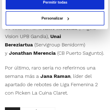
y en la Fase Descenso
Juan Luis
Permitir todas
Navarro
(Power Electronics Paterna). A
Personalizar
ambos les acompañan como destacados
de esta semana
Ximo Ródenas
(Angels
Vision UPB Gandia),
Unai
Bereziartua
(Servigroup Benidorm)
y
Jonathan Merencia
(CB Puerto Sagunto).
Por último, raro sería no referirnos una
semana más a
Jana Raman
, líder del
apartado de rebotes de Liga Femenina 2
con Picken La Cuina Claret.