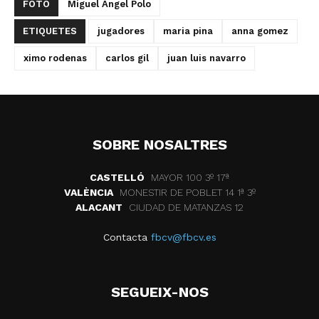
FOTO
Miguel Ángel Polo
ETIQUETES
jugadores
maria pina
anna gomez
ximo rodenas
carlos gil
juan luis navarro
SOBRE NOSALTRES
CASTELLÓ
MAYOR 100 3º 17ª
VALÈNCIA
MONESTIR DE POBLET 14 1ª 3º
ALACANT
CIUDAD DE MATANZAS 12
Contacta
fbcv@fbcv.es
SEGUEIX-NOS