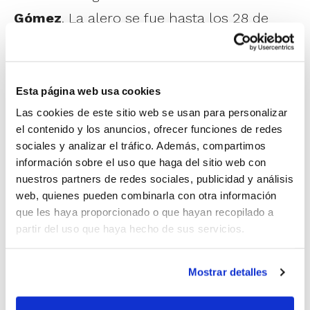
Gómez
. La alero se fue hasta los 28 de
valoración con 14 puntos, 10 rebotes y 5
asistencias; la base repartió otras 7
asistencias, además de anotar 8 puntos y
Esta página web usa cookies
capturar otros 8 rebotes; y Tamara
Las cookies de este sitio web se usan para personalizar
el contenido y los anuncios, ofrecer funciones de redes
acumuló también 29 puntos de valoración
sociales y analizar el tráfico. Además, compartimos
con unos excelentes porcentajes de tiro y
información sobre el uso que haga del sitio web con
nuestros partners de redes sociales, publicidad y análisis
la contribución al rebote del equipo.
web, quienes pueden combinarla con otra información
que les haya proporcionado o que hayan recopilado a
En Liga EBA también hay dos valencianos
partir del uso que haya hecho de sus servicios.
como MVP’s del Grupo E. En la Fase
Clasificatoria el más valorado ha
Mostrar detalles
sido
Carlos Gil
(Angels Vision UPB Gandia)