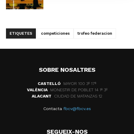
ETIQUETES
competiciones
trofeo federacion
SOBRE NOSALTRES
CASTELLÓ
MAYOR 100 3º 17ª
VALÈNCIA
MONESTIR DE POBLET 14 1ª 3º
ALACANT
CIUDAD DE MATANZAS 12
Contacta
fbcv@fbcv.es
SEGUEIX-NOS