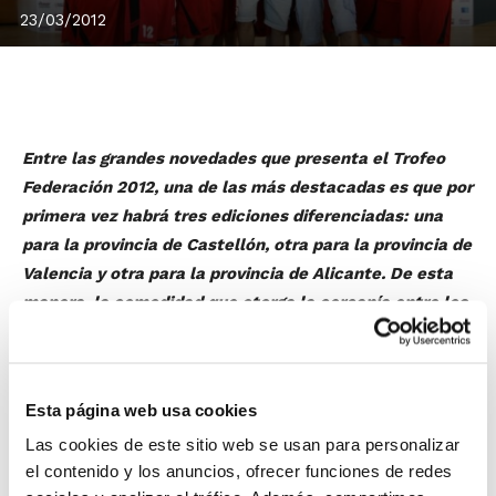
23/03/2012
Entre las grandes novedades que presenta el Trofeo
Federación 2012, una de las más destacadas es que por
primera vez habrá tres ediciones diferenciadas: una
para la provincia de Castellón, otra para la provincia de
Valencia y otra para la provincia de Alicante. De esta
manera, la comodidad que otorga la cercanía entre los
equipos participantes está garantizada.
Al ámbito de competición provincial, se suma como
otra novedad importante la libre inscripción de
Esta página web usa cookies
equipos y jugadores/as y la elección de categorías, sin
Las cookies de este sitio web se usan para personalizar
olvidarnos del menor coste económico de la
el contenido y los anuncios, ofrecer funciones de redes
competición.