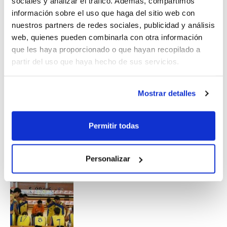
sociales y analizar el tráfico. Además, compartimos
información sobre el uso que haga del sitio web con
En esta nueva edición del Trofeo Federación, que será
nuestros partners de redes sociales, publicidad y análisis
ya la nº 43, también van a poder participar los
web, quienes pueden combinarla con otra información
jugadores/as alevines, puesto que se crea la categoría
que les haya proporcionado o que hayan recopilado a
minibasket.
partir del uso que haya hecho de sus servicios.
Descubre todos los ingredientes del mejor fin de fiesta
Mostrar detalles
para la temporada 2011/2012.
Permitir todas
Personalizar