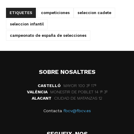
ETIQUETES
competiciones
seleccion cadete
seleccion infantil
campeonato de españa de selecciones
SOBRE NOSALTRES
CASTELLÓ
MAYOR 100 3º 17ª
VALÈNCIA
MONESTIR DE POBLET 14 1ª 3º
ALACANT
CIUDAD DE MATANZAS 12
Contacta
fbcv@fbcv.es
SEGUEIX-NOS