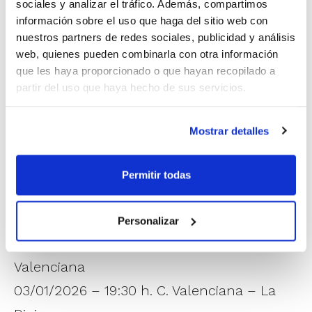
sociales y analizar el tráfico. Además, compartimos
información sobre el uso que haga del sitio web con
nuestros partners de redes sociales, publicidad y análisis
web, quienes pueden combinarla con otra información
que les haya proporcionado o que hayan recopilado a
partir del uso que haya hecho de sus servicios.
Mostrar detalles
Calendario de partidos de la Fase de
Permitir todas
Grupos:
Selecció Cadet Masculina
Personalizar
03/01/2026 – 11:30 h. Cantabria – C.
Valenciana
03/01/2026 – 19:30 h. C. Valenciana – La