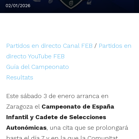
02/01/2026
Partidos en directo Canal FEB
/
Partidos en
directo YouTube FEB
Guía del Campeonato
Resultats
Este sábado 3 de enero arranca en
Zaragoza el
Campeonato de España
Infantil y Cadete de Selecciones
Autonómicas
, una cita que se prolongará
hasta el día 7 y en la que la Comunitat