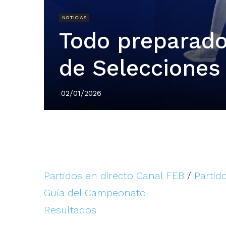
NOTICIAS
Todo preparado
de Selecciones
02/01/2026
Partidos en directo Canal FEB
/
Partid
Guía del Campeonato
Resultados