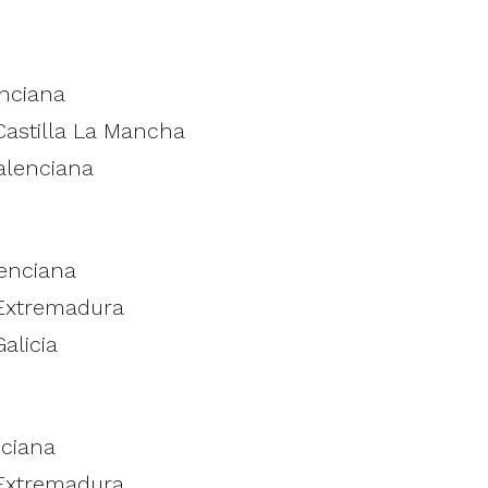
enciana
Castilla La Mancha
alenciana
lenciana
 Extremadura
alicia
nciana
 Extremadura