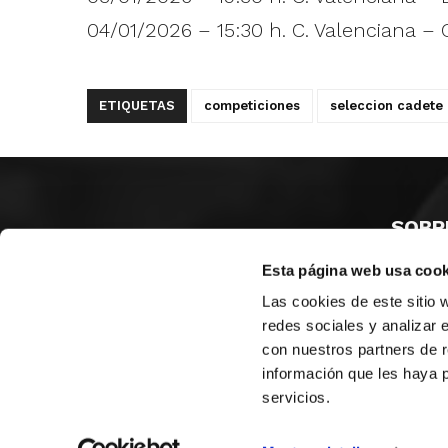
04/01/2026 – 15:30 h. C. Valenciana – 
ETIQUETAS
competiciones
seleccion cadete
SOBR
Esta página web usa cook
CASTE
VALENC
Las cookies de este sitio 
ALICAN
redes sociales y analizar 
con nuestros partners de r
Contáct
información que les haya 
servicios.
© FEDERACIÓN BALONCESTO COMUNIDAD VALENCIANA
|
Arch