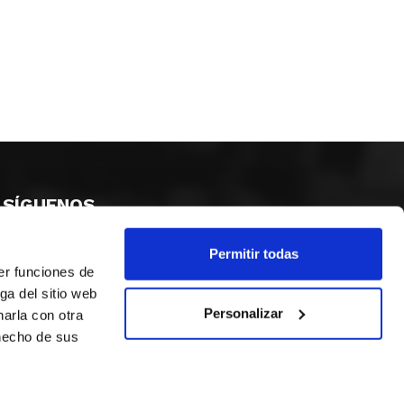
SÍGUENOS
Permitir todas
er funciones de
ga del sitio web
Personalizar
arla con otra
 hecho de sus