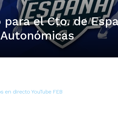
 para el Cto. de Esp
 Autonómicas
os en directo YouTube FEB