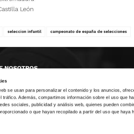
Castilla León
seleccion infantil
campeonato de españa de selecciones
E NOSOTROS
ies
LLON
MAYOR 100 3º 17ª
IA
MONESTIR DE POBLET 14 1ª 3º
web se usan para personalizar el contenido y los anuncios, ofrec
TE
CIUDAD DE MATANZAS 12
el tráfico. Además, compartimos información sobre el uso que ha
edes sociales, publicidad y análisis web, quienes pueden combin
anos:
fbcv@fbcv.es
proporcionado o que hayan recopilado a partir del uso que haya
ivo de noticias
|
Política de privacidad