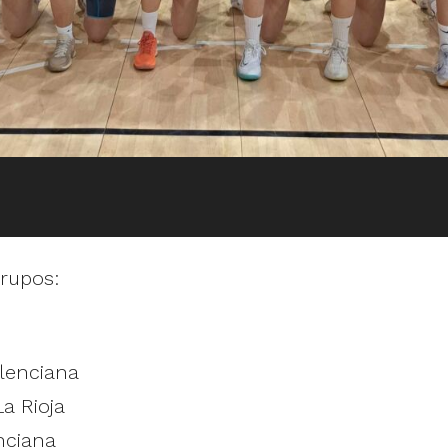
Grupos:
alenciana
a Rioja
nciana