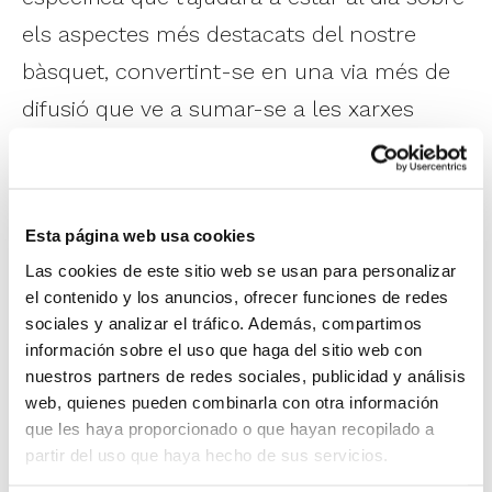
els aspectes més destacats del nostre
bàsquet, convertint-se en una via més de
difusió que ve a sumar-se a les xarxes
socials i a la pròpia web. A més, és una
ferramenta amb alta privacitat, ja que els
teus contactes no poden veure quins
Esta página web usa cookies
canals seguixes ni com interactues amb
Las cookies de este sitio web se usan para personalizar
ells.
el contenido y los anuncios, ofrecer funciones de redes
sociales y analizar el tráfico. Además, compartimos
información sobre el uso que haga del sitio web con
Segueix el Canal WhatsApp FBCV fent clic
nuestros partners de redes sociales, publicidad y análisis
en este enllaç
. Una vegada que el
web, quienes pueden combinarla con otra información
que les haya proporcionado o que hayan recopilado a
seguisques, el canal apareixerà en una
partir del uso que haya hecho de sus servicios.
pestanya independent, separada dels teus