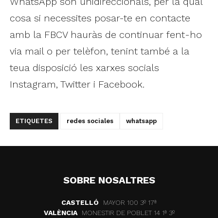
WhatsApp són unidireccionals, per la qual
cosa si necessites posar-te en contacte
amb la FBCV hauràs de continuar fent-ho
via mail o per telèfon, tenint també a la
teua disposició les xarxes socials
Instagram, Twitter i Facebook.
ETIQUETES
redes sociales
whatsapp
SOBRE NOSALTRES
CASTELLÓ
MAYOR 100 3º 17ª
VALÈNCIA
MONESTIR DE POBLET 14 1ª 3º