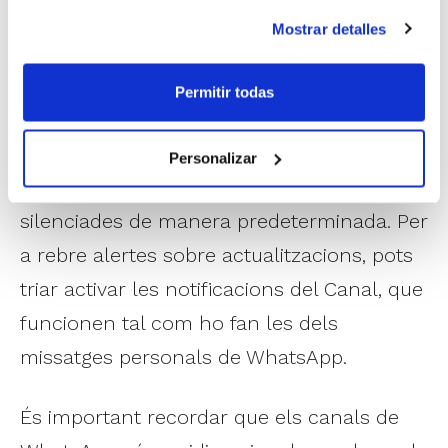
xats i cridades personals. Les
Mostrar detalles
actualitzacions es mostren en la pestanya
NOVETATS (abans dit Estats), per la qual
Permitir todas
cosa pots triar quan vols mirar-les. A més,
pots seleccionar com vols rebre novetats
Personalizar
del Canal perquè les notificacions estan
silenciades de manera predeterminada. Per
a rebre alertes sobre actualitzacions, pots
triar activar les notificacions del Canal, que
funcionen tal com ho fan les dels
missatges personals de WhatsApp.
És important recordar que els canals de