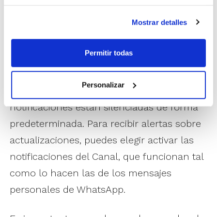
llamadas personales. Las actualizaciones
Mostrar detalles
se muestran en la pestaña NOVEDADES
(antes llamada Estados), por lo que puedes
Permitir todas
elegir cuándo quieres mirarlas. Además,
puedes seleccionar cómo quieres recibir
Personalizar
novedades del Canal porque las
notificaciones están silenciadas de forma
predeterminada. Para recibir alertas sobre
actualizaciones, puedes elegir activar las
notificaciones del Canal, que funcionan tal
como lo hacen las de los mensajes
personales de WhatsApp.