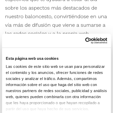
sobre los aspectos más destacados de
nuestro baloncesto, convirtiéndose en una
vía más de difusión que viene a sumarse a
las redes sociales y a la propia web.
Además, es una herramienta con alta
privacidad, puesto que tus contactos no
Esta página web usa cookies
pueden ver qué canales sigues ni cómo
Las cookies de este sitio web se usan para personalizar
interactúas con ellos.
el contenido y los anuncios, ofrecer funciones de redes
sociales y analizar el tráfico. Además, compartimos
Sigue el Canal WhatsApp FBCV haciendo
información sobre el uso que haga del sitio web con
nuestros partners de redes sociales, publicidad y análisis
click en este enlace
. Una vez que lo sigas,
web, quienes pueden combinarla con otra información
el canal aparecerá en una pestaña
que les haya proporcionado o que hayan recopilado a
independiente, separada de tus chats y
partir del uso que haya hecho de sus servicios.