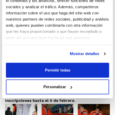
el contenido y los anuncios, ofrecer funciones de redes
Valencia, Alicante y Castellón
sociales y analizar el tráfico. Además, compartimos
información sobre el uso que haga del sitio web con
CAR: Curso de Arbitraje. Valencia y
nuestros partners de redes sociales, publicidad y análisis
web, quienes pueden combinarla con otra información
Castellón
que les haya proporcionado o que hayan recopilado a
partir del uso que haya hecho de sus servicios.
Cada curso tendrá una parte de contenidos en formato
Presencial y otra en formato No Presencial, impartidos
Mostrar detalles
a través del Aula Web de la FBCV. Una vez aprobados
los contenidos teóricos, se debe superar la parte
práctica, quedando el alumno en ese momento
Permitir todas
habilitado para desarrollar su labor en las
Competiciones FBCV y en los XXIX Jocs Esportius de la
Personalizar
Comunitat Valenciana.
Inscripciones hasta el 4 de febrero
.