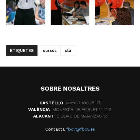
ETIQUETES
cursos
cta
SOBRE NOSALTRES
CASTELLÓ
MAYOR 100 3º 17ª
VALÈNCIA
MONESTIR DE POBLET 14 1ª 3º
ALACANT
CIUDAD DE MATANZAS 12
Contacta
fbcv@fbcv.es