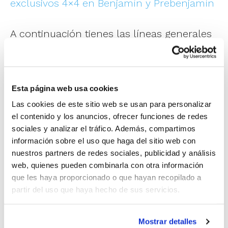
exclusivos 4×4 en Benjamín y Prebenjamín
A continuación tienes las líneas generales
de cómo se va a desarrollar el TF 2026 en
cada provincia.
Esta página web usa cookies
TF 2026 – Edición Castellón
Las cookies de este sitio web se usan para personalizar
– En Senior y Junior, se mantiene la
el contenido y los anuncios, ofrecer funciones de redes
sociales y analizar el tráfico. Además, compartimos
competición 5×5
información sobre el uso que haga del sitio web con
– En el resto de categorías (Cadete, Infantil,
nuestros partners de redes sociales, publicidad y análisis
web, quienes pueden combinarla con otra información
Alevín y Benjamín), se adopta la modalidad
que les haya proporcionado o que hayan recopilado a
de 3×3. Una única jornada y sede.
partir del uso que haya hecho de sus servicios.
–
Dossier general TF 2026 Castellón
Mostrar detalles