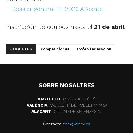
–
Dossier general TF 2026 Alicante
Inscripción de equipos hasta el
21 de abril
.
ETIQUETES
competiciones
trofeo federacion
SOBRE NOSALTRES
CASTELLÓ
MAYOR 100 3º 17ª
VALÈNCIA
MONESTIR DE POBLET 14 1ª 3º
ALACANT
CIUDAD DE MATANZAS 12
Contacta
fbcv@fbcv.es