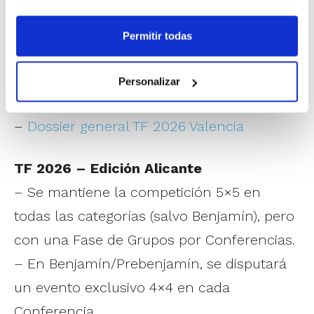
TF 2026 – Edición Valencia
– Se mantiene la competición 5×5 en
Permitir todas
todas las categorías.
– 579 equipos en la pasada edición.
Personalizar
– Grupos por criterios geográficos.
–
Dossier general TF 2026 Valencia
TF 2026 – Edición Alicante
– Se mantiene la competición 5×5 en
todas las categorías (salvo Benjamín), pero
con una Fase de Grupos por Conferencias.
– En Benjamín/Prebenjamín, se disputará
un evento exclusivo 4×4 en cada
Conferencia.