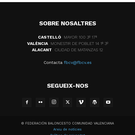
SOBRE NOSALTRES
CASTELLÓ
MAYOR 100 3º 17ª
VALÈNCIA
MONESTIR DE POBLET 14 1ª 3º
ALACANT
CIUDAD DE MATANZAS 12
Contacta
fbcv@fbcv.es
SEGUEIX-NOS
© FEDERACIÓN BALONCESTO COMUNIDAD VALENCIANA
Arxiu de notícies