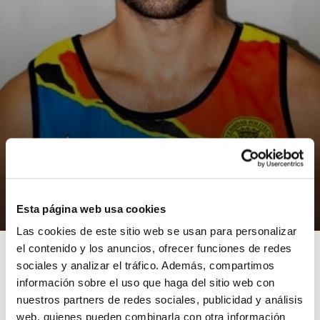
NOTÍCIES
Tercer MVP para Sergio Vidal
Esta página web usa cookies
14/03/2013
Las cookies de este sitio web se usan para personalizar
el contenido y los anuncios, ofrecer funciones de redes
sociales y analizar el tráfico. Además, compartimos
información sobre el uso que haga del sitio web con
nuestros partners de redes sociales, publicidad y análisis
Sigue mostrando su gran momento de forma Sergio
web, quienes pueden combinarla con otra información