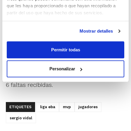
Vidal, el escolta del Universidad Politécnica de
que les haya proporcionado o que hayan recopilado a
Valencia que está siendo uno de los puntales este año
partir del uso que haya hecho de sus servicios.
para tratar de lograr el objetivo de la permanencia.
El valenciano, formado en el
C.B. Xàtiva
, ha
conseguido su tercer MVP de la temporada, aunque en
Mostrar detalles
esta última ocasión lo comparte con Ignacio Díaz, del
Meridiano Santa Cruz.
Permitir todas
Ambos han sumado 40 puntos de
valoración. En el caso de Sergio, con 25
Personalizar
puntos anotados, 18 rebotes capturados y
6 faltas recibidas.
ETIQUETES
liga eba
mvp
jugadores
sergio vidal