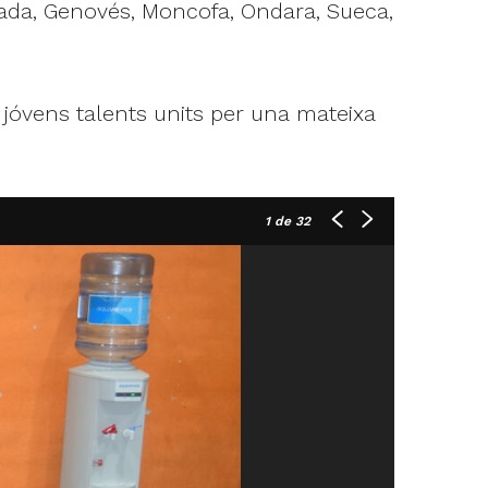
yada, Genovés, Moncofa, Ondara, Sueca,
 jóvens talents units per una mateixa
1
de 32