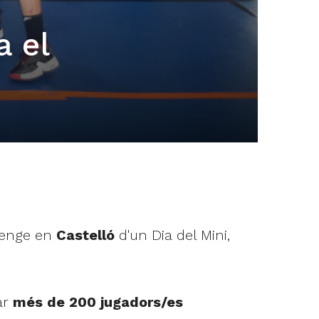
a el
menge en
Castelló
d'un Dia del Mini,
ar
més de 200 jugadors/es