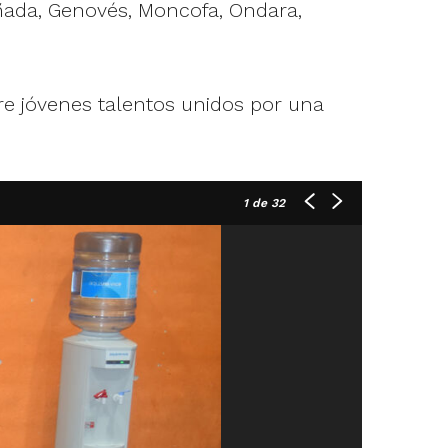
añada, Genovés, Moncofa, Ondara,
re jóvenes talentos unidos por una
1
de 32