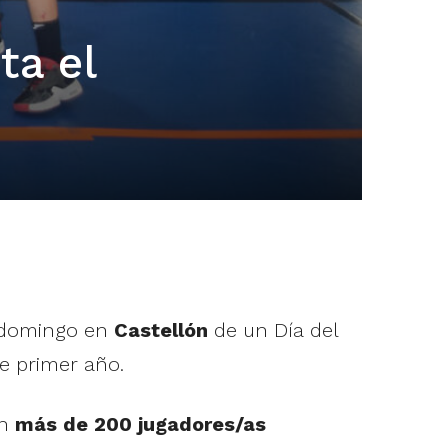
ta el
 domingo en
Castellón
de un Día del
de primer año.
on
más de 200 jugadores/as