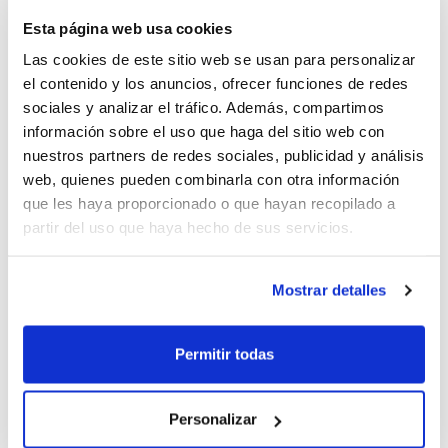
Al març comencen els següents Cursos de
Esta página web usa cookies
Nivell 1 i encara hi ha places disponibles.
Las cookies de este sitio web se usan para personalizar
Descobrix una altra forma més de viure el
el contenido y los anuncios, ofrecer funciones de redes
bàsquet!
sociales y analizar el tráfico. Además, compartimos
información sobre el uso que haga del sitio web con
nuestros partners de redes sociales, publicidad y análisis
Tots els Cursos s'impartiran 100% online
,
web, quienes pueden combinarla con otra información
combinant classes vídeo-presencials amb
que les haya proporcionado o que hayan recopilado a
partir del uso que haya hecho de sus servicios.
formació no presencial a través de l'Aula
Web.
Mostrar detalles
Únicament els exàmens seran
Permitir todas
presencials
. En el moment de la inscripció,
l'alumne/a haurà de triar la seu on
Personalizar
realitzarà l'examen d'entre les diferents