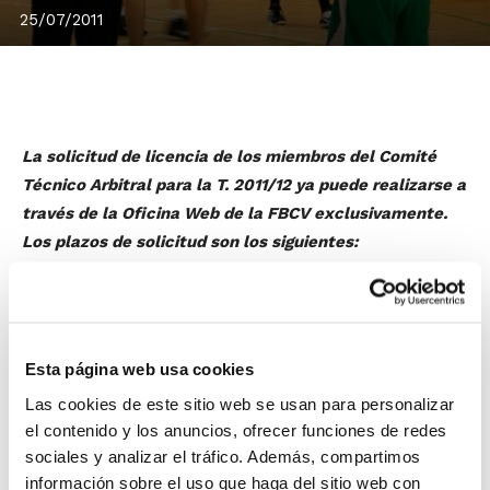
25/07/2011
La solicitud de licencia de los miembros del Comité
Técnico Arbitral para la T. 2011/12 ya puede realizarse a
través de la Oficina Web de la FBCV exclusivamente.
Los plazos de solicitud son los siguientes:
Categorías ACB, LEB y Liga EBA:
Hasta el 19 de agosto.
Categorías 1ªDivisión, Autónomica y Zonal:
Hasta el
30 de septiembre.
Árbitros Colaboradores y Alumnos de los Cursos
Esta página web usa cookies
COM, CIAR y CAR:
Hasta el 30 de septiembre.
Las cookies de este sitio web se usan para personalizar
el contenido y los anuncios, ofrecer funciones de redes
Para llevar a cabo la solicitud deberá hacerlo a través
sociales y analizar el tráfico. Además, compartimos
de la Oficina Web.
información sobre el uso que haga del sitio web con