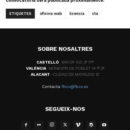
convocatoria será publicada próximamente.
ETIQUETES
oficina web
licencia
cta
SOBRE NOSALTRES
CASTELLÓ
MAYOR 100 3º 17ª
VALÈNCIA
MONESTIR DE POBLET 14 1ª 3º
ALACANT
CIUDAD DE MATANZAS 12
Contacta
fbcv@fbcv.es
SEGUEIX-NOS