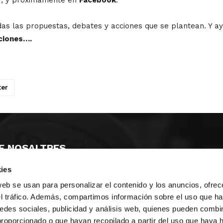
as las propuestas, debates y acciones que se plantean. Y ayú
ciones….
ter
E NOSALTRES
ies
LLÓ
MAYOR 100 3º 17ª
IA
MONESTIR DE POBLET 14 1ª 3º
web se usan para personalizar el contenido y los anuncios, ofrec
T
CIUDAD DE MATANZAS 12
el tráfico. Además, compartimos información sobre el uso que ha
edes sociales, publicidad y análisis web, quienes pueden combin
ta
fbcv@fbcv.es
proporcionado o que hayan recopilado a partir del uso que haya