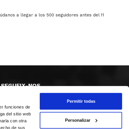
danos a llegar a los 500 seguidores antes del 11
SEGUEIX-NOS
Permitir todas
er funciones de
ga del sitio web
Personalizar
arla con otra
 hecho de sus