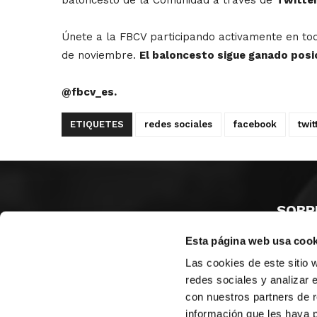
Únete a la FBCV participando activamente en tod
de noviembre.
El baloncesto sigue ganado posi
@fbcv_es.
ETIQUETES
redes sociales
facebook
twit
SOBR
Esta página web usa cook
CASTE
VALÈNC
Las cookies de este sitio 
ALACAN
redes sociales y analizar 
con nuestros partners de r
Contac
información que les haya 