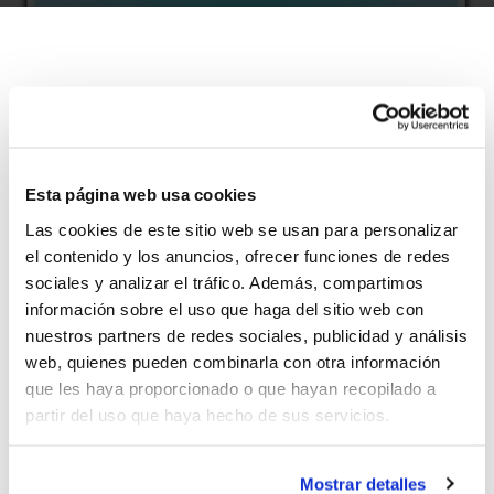
La continua apuesta de la FBCV por las nuevas
Tecnologías de la Información y la Comunicación sigue
traduciéndose en innovadoras herramientas de gestión
Esta página web usa cookies
para los Clubes y los diferentes colectivos del
Las cookies de este sitio web se usan para personalizar
baloncesto, pero también en la explotación de todas
el contenido y los anuncios, ofrecer funciones de redes
las posibilidades que hoy día ofrece Internet para
sociales y analizar el tráfico. Además, compartimos
hacer llegar el baloncesto a todos los rincones.
información sobre el uso que haga del sitio web con
Las redes sociales se han convertido en una de las
nuestros partners de redes sociales, publicidad y análisis
vías más importantes de difusión de nuestro deporte, y
web, quienes pueden combinarla con otra información
por eso te animamos a que sigas la actualidad del
que les haya proporcionado o que hayan recopilado a
baloncesto de la Comunidad a través de
Twitter
, y
partir del uso que haya hecho de sus servicios.
próximamente en
Facebook
.
Mostrar detalles
Únete a la FBCV participando activamente en todas las