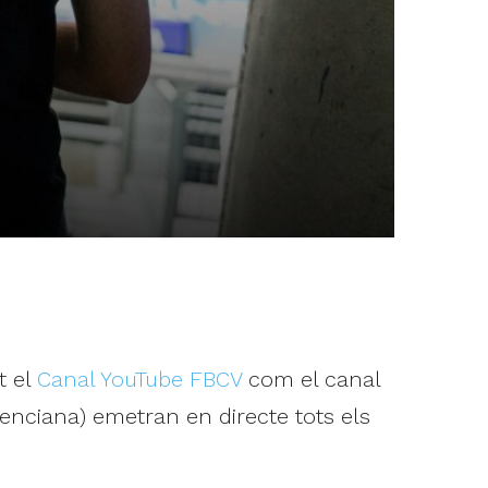
t el
Canal YouTube FBCV
com el canal
enciana) emetran en directe tots els