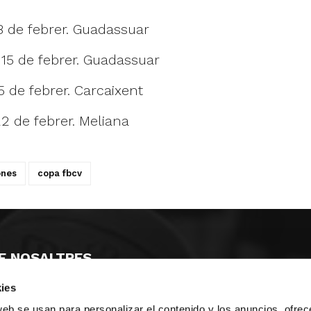
8 de febrer. Guadassuar
15 de febrer. Guadassuar
5 de febrer. Carcaixent
22 de febrer. Meliana
ones
copa fbcv
E NOSALTRES
ies
LLÓ
MAYOR 100 3º 17ª
IA
MONESTIR DE POBLET 14 1ª 3º
web se usan para personalizar el contenido y los anuncios, ofrec