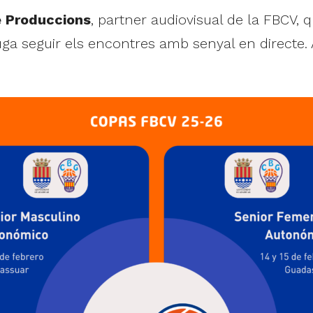
 Produccions
, partner audiovisual de la FBCV,
 puga seguir els encontres amb senyal en directe.
.