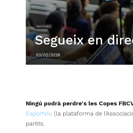
NOTÍCIES
Segueix en dir
03/02/2026
Ningú podrà perdre's les Copes FBC
EsportViu
(la plataforma de l'Associac
partits.