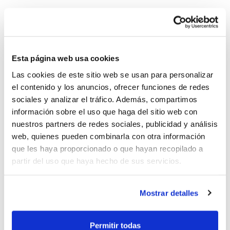
El
dijous 25 de juny
la ponent serà
Cristina García
. Des de la seua experiència
com a coordinadora de les escoles de
Esta página web usa cookies
bàsquet de València Basket i com a
Las cookies de este sitio web se usan para personalizar
seleccionadora de la Comunitat
el contenido y los anuncios, ofrecer funciones de redes
sociales y analizar el tráfico. Además, compartimos
Valenciana, Cristina ens parlarà de
información sobre el uso que haga del sitio web con
Entrenar des de l'exigència: la
nuestros partners de redes sociales, publicidad y análisis
web, quienes pueden combinarla con otra información
importància del com.
que les haya proporcionado o que hayan recopilado a
partir del uso que haya hecho de sus servicios.
Les places són limitades. Pots inscriure't a
cada activitat accedint a ella a través de
Mostrar detalles
l'Agenda d'Activitats del Programa de
Formació Contínua
. L'assistència comptarà
Permitir todas