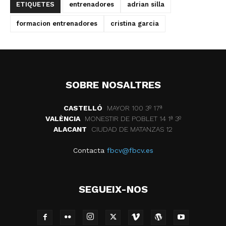
ETIQUETES
entrenadores
adrian silla
formacion entrenadores
cristina garcia
SOBRE NOSALTRES
CASTELLÓ
MAYOR 100 3º 17ª
VALÈNCIA
MONESTIR DE POBLET 14 1ª 3º
ALACANT
CIUDAD DE MATANZAS 12
Contacta
fbcv@fbcv.es
SEGUEIX-NOS