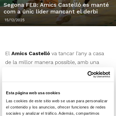
Segona FEB: Amics Castelló es manté
com a únic líder mancant el derbi
15/12/2025
El
Amics Castelló
va tancar l'any a casa
de la millor manera possible, amb una
gran victòria davant el Bueno Arenas
Albacete Basket que li permet mantindre's
en el més alt de la classificació en Segona
Esta página web usa cookies
FEB. Un triomf sòlid i treballat, consolidat
Las cookies de este sitio web se usan para personalizar
especialment en una excel·lent segona
el contenido y los anuncios, ofrecer funciones de redes
sociales y analizar el tráfico. Además, compartimos
part en la qual els castellonencs van