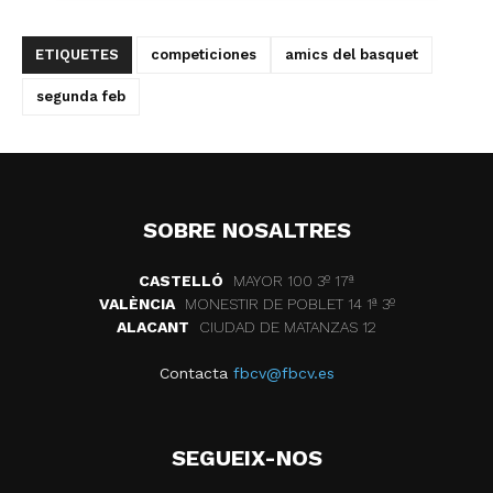
ETIQUETES
competiciones
amics del basquet
segunda feb
SOBRE NOSALTRES
CASTELLÓ
MAYOR 100 3º 17ª
VALÈNCIA
MONESTIR DE POBLET 14 1ª 3º
ALACANT
CIUDAD DE MATANZAS 12
Contacta
fbcv@fbcv.es
SEGUEIX-NOS