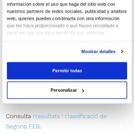
información sobre el uso que haga del sitio web con
elevar el seu nivell defensiu i només van
nuestros partners de redes sociales, publicidad y análisis
encaixar 27 punts.
web, quienes pueden combinarla con otra información
que les haya proporcionado o que hayan recopilado a
partir del uso que haya hecho de sus servicios.
La suspensió per pluja del derbi entre
Proinbeni UPB Gandia i CEB Llíria provoca
Mostrar detalles
que els castellonencs tanquen la jornada
com a líders en solitari, ja que el conjunt
Permitir todas
de Gandia és l'únic que podia igualar eixes
8 victòries que mantenen al Amics Castelló
Personalizar
en el més alt.
Consulta
rresultats i classificació de
Segona FEB
.