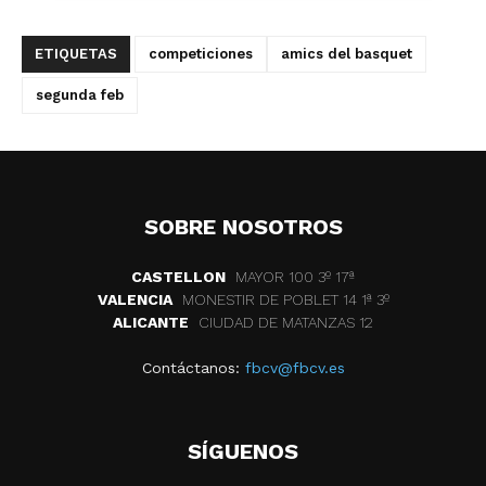
ETIQUETAS
competiciones
amics del basquet
segunda feb
SOBRE NOSOTROS
CASTELLON
MAYOR 100 3º 17ª
VALENCIA
MONESTIR DE POBLET 14 1ª 3º
ALICANTE
CIUDAD DE MATANZAS 12
Contáctanos:
fbcv@fbcv.es
SÍGUENOS