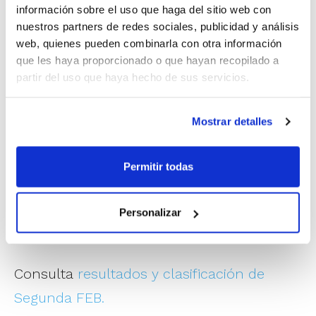
información sobre el uso que haga del sitio web con
castellonenses elevaron su nivel defensivo
nuestros partners de redes sociales, publicidad y análisis
y solo encajaron 27 puntos.
web, quienes pueden combinarla con otra información
que les haya proporcionado o que hayan recopilado a
partir del uso que haya hecho de sus servicios.
La suspensión por lluvia del derbi entre
Proinbeni UPB Gandia y CEB Llíria provoca
Mostrar detalles
que los castellonenses cierren la jornada
como líderes en solitario, puesto que el
Permitir todas
conjunto de Gandia es el único que podía
igualar esas 8 victorias que mantienen al
Personalizar
Amics Castelló en lo más alto.
Consulta
resultados y clasificación de
Segunda FEB.