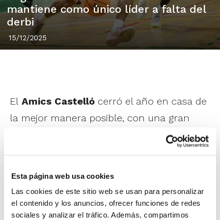
mantiene como único líder a falta del
derbi
15/12/2025
El
Amics Castelló
cerró el año en casa de
la mejor manera posible, con una gran
victoria ante el Bueno Arenas Albacete
Basket que le permite mantenerse en lo
más alto de la clasificación en Segunda
Esta página web usa cookies
FEB. Un triunfo sólido y trabajado,
Las cookies de este sitio web se usan para personalizar
cimentado especialmente en una
el contenido y los anuncios, ofrecer funciones de redes
sociales y analizar el tráfico. Además, compartimos
excelente segunda parte en la que los