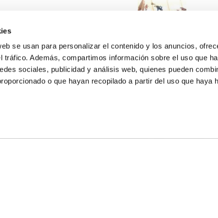
ies
web se usan para personalizar el contenido y los anuncios, ofrec
el tráfico. Además, compartimos información sobre el uso que ha
edes sociales, publicidad y análisis web, quienes pueden combin
proporcionado o que hayan recopilado a partir del uso que haya
E NOSALTRES
LLÓ
MAYOR 100 3º 17ª
IA
MONESTIR DE POBLET 14 1ª 3º
T
CIUDAD DE MATANZAS 12
ta
fbcv@fbcv.es
u de notícies
|
Política de privacitat