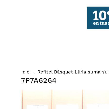
FBCV
Inici
Refitel Bàsquet Llíria suma su
7P7A6264