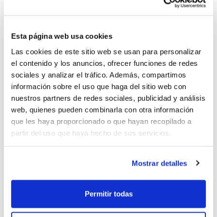
noviembre
en el Colegio El Valle de Alicante. En ella,
Óscar Urios
, director deportivo del C.B. Lucentum,
realizará un Caso práctico de scouting. La actividad
Esta página web usa cookies
está limitada a 30 plazas, por lo que sólo podrán
Las cookies de este sitio web se usan para personalizar
participar los técnicos que se inscriban previamente a
el contenido y los anuncios, ofrecer funciones de redes
través de www.fbcv.es
sociales y analizar el tráfico. Además, compartimos
información sobre el uso que haga del sitio web con
El Taller está dirigido a entrenadores con inquietud por
nuestros partners de redes sociales, publicidad y análisis
incorporar el uso de las nuevas tecnologías a su
web, quienes pueden combinarla con otra información
trabajo diario en sus equipos; entrenadores con un
que les haya proporcionado o que hayan recopilado a
partir del uso que haya hecho de sus servicios.
cierto conocimiento en el uso de programas de edición
de vídeos (Adobe Premiere 2.0). Los participantes en
la actividad deberán acudir con su propio ordenador
Mostrar detalles
portátil, y en los días anteriores al Taller recibirán una
comunicación de Óscar Urios en la que les explicará el
Permitir todas
necesario trabajo previo que deberán realizar antes
del día de la actividad.