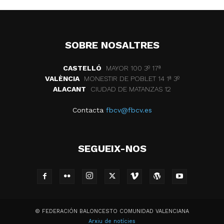
SOBRE NOSALTRES
CASTELLÓ
MAYOR 100 3º 17ª
VALÈNCIA
MONESTIR DE POBLET 14 1ª 3º
ALACANT
CIUDAD DE MATANZAS 12
Contacta
fbcv@fbcv.es
SEGUEIX-NOS
© FEDERACIÓN BALONCESTO COMUNIDAD VALENCIANA
Arxiu de notícies