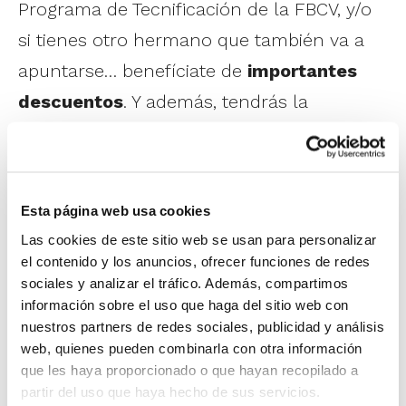
Programa de Tecnificación de la FBCV, y/o
si tienes otro hermano que también va a
apuntarse… benefíciate de
importantes
descuentos
. Y además, tendrás la
posibilidad de optar por el
pago
fraccionado
, abonando el importe total en
tres cómodos plazos.
Esta página web usa cookies
Las cookies de este sitio web se usan para personalizar
El 8º Campus de Tecnificación se celebra
el contenido y los anuncios, ofrecer funciones de redes
en tres turnos diferentes en función de la
sociales y analizar el tráfico. Además, compartimos
información sobre el uso que haga del sitio web con
edad:
nuestros partners de redes sociales, publicidad y análisis
Campus de Tecnificación Minibasket –
web, quienes pueden combinarla con otra información
Del 23 al 29 de junio en el Colegio Iale l
que les haya proporcionado o que hayan recopilado a
partir del uso que haya hecho de sus servicios.
´Eliana.