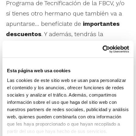
Programa de Tecnificación de la FBCV, y/o
si tienes otro hermano que también va a
apuntarse… benefíciate de
importantes
descuentos
. Y además, tendrás la
posibilidad de optar por el
pago
fraccionado
, abonando el importe total en
tres cómodos plazos.
Esta página web usa cookies
Las cookies de este sitio web se usan para personalizar
El 8º Campus de Tecnificación se celebra
el contenido y los anuncios, ofrecer funciones de redes
en tres turnos diferentes en función de la
sociales y analizar el tráfico. Además, compartimos
información sobre el uso que haga del sitio web con
edad:
nuestros partners de redes sociales, publicidad y análisis
Campus de Tecnificación Minibasket –
web, quienes pueden combinarla con otra información
Del 23 al 29 de junio en el Colegio Iale l
que les haya proporcionado o que hayan recopilado a
partir del uso que haya hecho de sus servicios.
´Eliana.