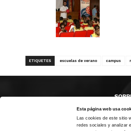
ETIQUETES
escuelas de verano
campus
SOBR
Esta página web usa cook
CASTE
VALÈNC
Las cookies de este sitio 
ALACAN
redes sociales y analizar 