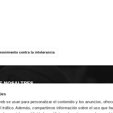
movimiento contra la intolerancia
E NOSALTRES
ies
LLÓ
MAYOR 100 3º 17ª
IA
MONESTIR DE POBLET 14 1ª 3º
web se usan para personalizar el contenido y los anuncios, ofrec
T
CIUDAD DE MATANZAS 12
el tráfico. Además, compartimos información sobre el uso que ha