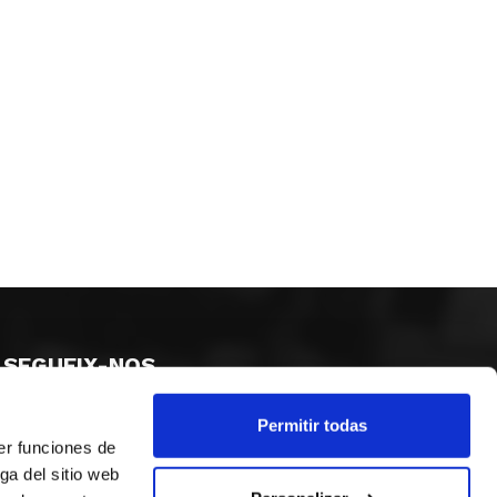
SEGUEIX-NOS
Permitir todas
er funciones de
ga del sitio web