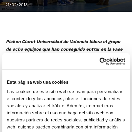
21/02/2013
Picken Claret Universidad de Valencia lidera el grupo
de ocho equipos que han conseguido entrar en la Fase
Clasificatoria, el paso previo para aspirar a estar en la
Fase Final para ascender a Liga Femenina-2.
Las jugadoras de Picken Claret tienen el mérito de
haber obtenido la clasificación sin haber perdido
Esta página web usa cookies
ningún partido. Les siguen en la tabla dentro del Grupo
Las cookies de este sitio web se usan para personalizar
A Quimialmel Castellón, Ros Casares Valencia y NBF
el contenido y los anuncios, ofrecer funciones de redes
Castelló.
sociales y analizar el tráfico. Además, compartimos
En el Grupo B,
Meliá Alicante-Akra
información sobre el uso que haga del sitio web con
nuestros partners de redes sociales, publicidad y análisis
Leuka
termina como líder, seguido de
web, quienes pueden combinarla con otra información
UCAM Jairis, B.F. San Blas Alicante y C.B.