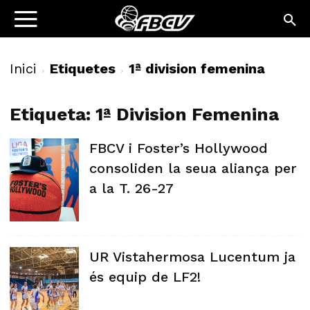
Inici
Etiquetes
1ª division femenina
Etiqueta: 1ª Division Femenina
FBCV i Foster’s Hollywood
consoliden la seua aliança per
a la T. 26-27
UR Vistahermosa Lucentum ja
és equip de LF2!