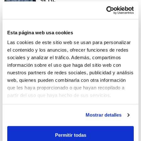
1ª DF
Eliminatòries Lliga Foster’s
Esta página web usa cookies
Hollywood 1ª Divisió Femenina
Las cookies de este sitio web se usan para personalizar
el contenido y los anuncios, ofrecer funciones de redes
sociales y analizar el tráfico. Además, compartimos
información sobre el uso que haga del sitio web con
nuestros partners de redes sociales, publicidad y análisis
web, quienes pueden combinarla con otra información
Lliga Foster’s 1a DF:
que les haya proporcionado o que hayan recopilado a
condicions d'organització Fase
partir del uso que haya hecho de sus servicios.
Final
Mostrar detalles
Lliga Foster’s Hollywood: Pilar
Permitir todas
i Lucentum dominen en 1ª DF