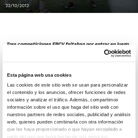
22/10/2012
Tres competiciones FBCV faltaban por entrar en juego,
y lo han hecho este fin de semana: Campeonato de
España 1ª División Femenina, Senior Femenino
Autonómico y Senior Masculino 2ª Zonal.
Esta página web usa cookies
Picken Claret U. Valencia
se ha situado como líder al
frente de la 1ª División Femenina tras sueprar al U.B.F.
Las cookies de este sitio web se usan para personalizar
Torrent por 75-35, en un partido con buen ritmo de
el contenido y los anuncios, ofrecer funciones de redes
sociales y analizar el tráfico. Además, compartimos
juego que se rompió definitivamente tras el descanso
información sobre el uso que haga del sitio web con
gracias a la intensa defensa de las jugadoras locales.
nuestros partners de redes sociales, publicidad y análisis
web, quienes pueden combinarla con otra información
En
Senior Femenino Autonómico
, Calvestra Paterna,
que les haya proporcionado o que hayan recopilado a
Maristas, C.S.A. Carcaixent y Gioseppo Kids CBI se han
partir del uso que haya hecho de sus servicios.