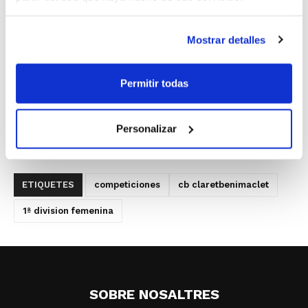
convertido en los primeros líderes de la competición.
Mostrar detalles
Y en
Senior Masculino 2ª Zonal
, la victoria más
abultada de la jornada, y por lo tanto el liderato, es
para Sagrado Corazón B, Senior Massanassa, Salat
Permitir todas
Valencia, Bàsquet Cullera, Enguera Basket B y C.B.
Rafal.
Personalizar
ETIQUETES
competiciones
cb claretbenimaclet
1ª division femenina
SOBRE NOSALTRES