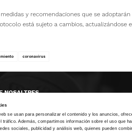
 medidas y recomendaciones que se adoptarán e
otocolo está sujeto a cambios, actualizándose e
imiento
coronavirus
E NOSALTRES
ies
LLÓ
MAYOR 100 3º 17ª
IA
MONESTIR DE POBLET 14 1ª 3º
web se usan para personalizar el contenido y los anuncios, ofrec
T
CIUDAD DE MATANZAS 12
el tráfico. Además, compartimos información sobre el uso que ha
edes sociales, publicidad y análisis web, quienes pueden combin
ta
fbcv@fbcv.es