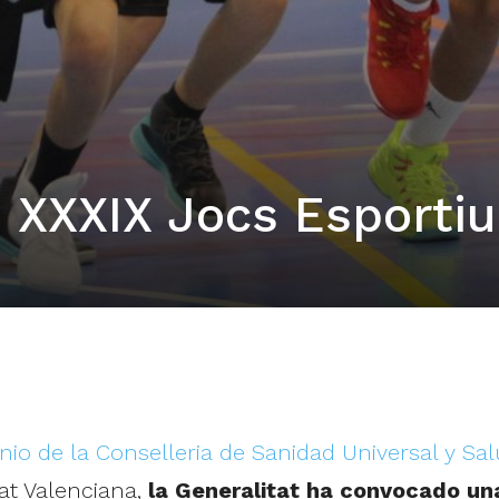
s XXXIX Jocs Esportiu
nio de la Conselleria de Sanidad Universal y Sal
at Valenciana,
la Generalitat ha convocado un