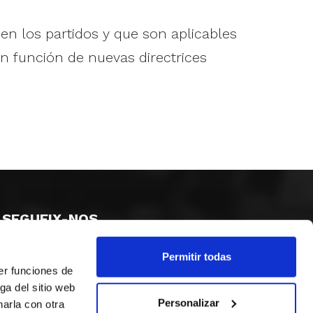
n los partidos y que son aplicables
n función de nuevas directrices
SEGUEIX-NOS
Permitir todas
er funciones de
ga del sitio web
Personalizar
arla con otra