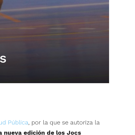
s
ud Pública
, por la que se autoriza la
a nueva edición de los
Jocs