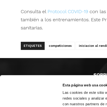
Consulta el
Protocol COVID-19
con las
también a los entrenamientos. Este Pr
sanitarias.
ETIQUETES
competiciones
iniciacion al rend
SOBR
Esta página web usa cook
CASTE
VALÈNC
Las cookies de este sitio 
ALACAN
redes sociales y analizar 
con nuestros partners de r
Contac