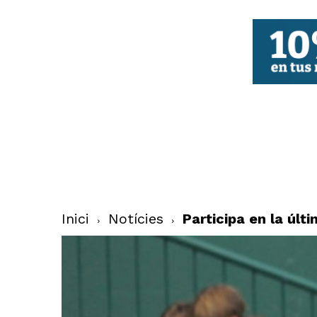
FBCV
Inici
Notícies
Participa en la úl