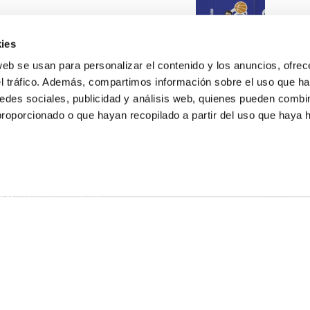
ies
web se usan para personalizar el contenido y los anuncios, ofrec
el tráfico. Además, compartimos información sobre el uso que ha
edes sociales, publicidad y análisis web, quienes pueden combin
proporcionado o que hayan recopilado a partir del uso que haya
E NOSALTRES
LLÓ
MAYOR 100 3º 17ª
IA
MONESTIR DE POBLET 14 1ª 3º
T
CIUDAD DE MATANZAS 12
ta
fbcv@fbcv.es