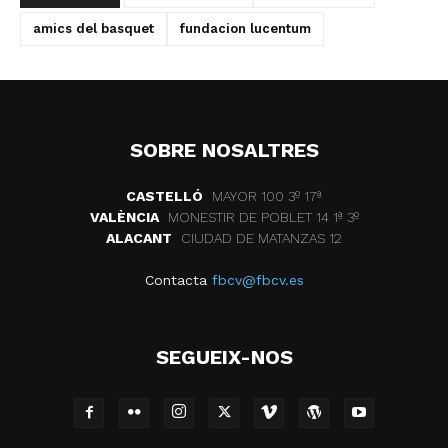
amics del basquet
fundacion lucentum
SOBRE NOSALTRES
CASTELLÓ
MAYOR 100 3º 17ª
VALÈNCIA
MONESTIR DE POBLET 14 1ª 3º
ALACANT
CIUDAD DE MATANZAS 12
Contacta
fbcv@fbcv.es
SEGUEIX-NOS