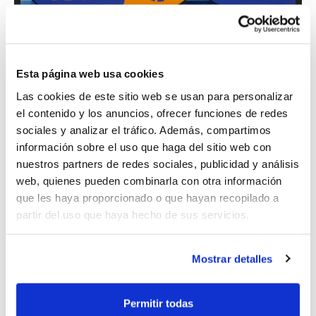
Després de guardar un minut de silenci per
Esta página web usa cookies
la defunció del pare del metge del HLA
Las cookies de este sitio web se usan para personalizar
Alacant, Jose Luis Bataller, pilota a l'aire en
el contenido y los anuncios, ofrecer funciones de redes
sociales y analizar el tráfico. Además, compartimos
el Pavelló Pedro Ferrándiz i eixida fulgurant
información sobre el uso que haga del sitio web con
dels locals amb un parcial de 10-2 en els
nuestros partners de redes sociales, publicidad y análisis
primers 5 minuts. El desencert inicial dels
web, quienes pueden combinarla con otra información
que les haya proporcionado o que hayan recopilado a
castellonencs es va dissipar a partir d'eixe
partir del uso que haya hecho de sus servicios.
moment i a poc a poc van començar a
sumar i a portar de nou la igualada al
Mostrar detalles
marcador, encara que dos triples
consecutius dels lucentins els van
Permitir todas