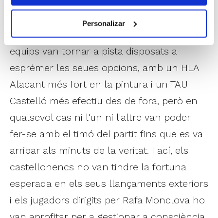
permetre anar-se'n al descans 6 a dalt.
Personalizar
Després del pas per vestuaris, tots dos
equips van tornar a pista disposats a
esprémer les seues opcions, amb un HLA
Alacant més fort en la pintura i un TAU
Castelló més efectiu des de fora, però en
qualsevol cas ni l'un ni l'altre van poder
fer-se amb el timó del partit fins que es va
arribar als minuts de la veritat. I ací, els
castellonencs no van tindre la fortuna
esperada en els seus llançaments exteriors
i els jugadors dirigits per Rafa Monclova ho
van aprofitar per a gestionar a consciència