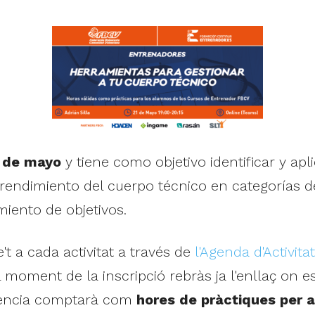
 de mayo
y tiene como objetivo identificar y ap
l rendimiento del cuerpo técnico en categorías 
miento de objetivos.
't a cada activitat a través de
l'Agenda d'Activi
moment de la inscripció rebràs ja l'enllaç on e
istència comptarà com
hores de pràctiques per 