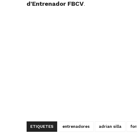
d'Entrenador FBCV
.
ETIQUETES
entrenadores
adrian silla
fo