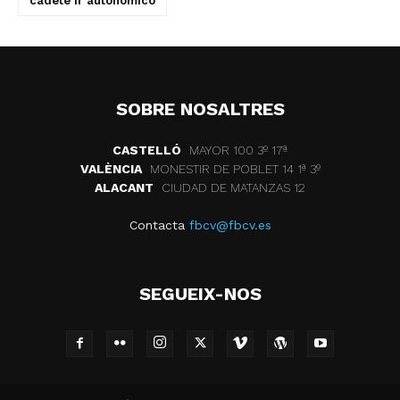
cadete ir autonomico
SOBRE NOSALTRES
CASTELLÓ
MAYOR 100 3º 17ª
VALÈNCIA
MONESTIR DE POBLET 14 1ª 3º
ALACANT
CIUDAD DE MATANZAS 12
Contacta
fbcv@fbcv.es
SEGUEIX-NOS