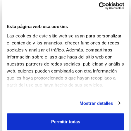
Per part seua, Lluís Fornés, regidor
d'Esports, ha afirmat que per a Ondara
“és
Esta página web usa cookies
molt important tindre este tipus de
Las cookies de este sitio web se usan para personalizar
el contenido y los anuncios, ofrecer funciones de redes
finals perquè demostra que confien amb
sociales y analizar el tráfico. Además, compartimos
nosaltres”
. També ha indicat que
“espere
información sobre el uso que haga del sitio web con
nuestros partners de redes sociales, publicidad y análisis
uns grans partits plens d'emoció i de
web, quienes pueden combinarla con otra información
qualitat”
. José Ramiro, alcalde d'Ondara,
que les haya proporcionado o que hayan recopilado a
partir del uso que haya hecho de sus servicios.
ha mostrat també la seua satisfacció
perquè
“el nostre poble torne a ser
Mostrar detalles
referent del bàsquet a la Comunitat
Valenciana”
i ha subratllat que
“ja tenim
Permitir todas
experiència en esta mena