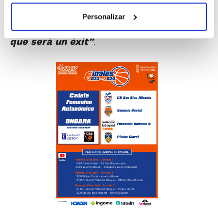
d'esdeveniments perquè ja s'han
Personalizar
celebrat ací altres finals i, de ben segur,
que serà un èxit”
.