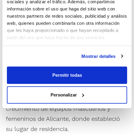
sociales y analizar el tráfico. Además, compartimos
arbitraje, los últimos 36 años actuando en
información sobre el uso que haga del sitio web con
nuestros partners de redes sociales, publicidad y análisis
la máxima categoría del baloncesto
web, quienes pueden combinarla con otra información
español como árbitro y como comisario,
que les haya proporcionado o que hayan recopilado a
partir del uso que haya hecho de sus servicios.
motivo por el cual la ACB le otorgó hace
unos años la medalla de Oro de la
Mostrar detalles
institución.
Permitir todas
Maestro de profesión, Lorenzo Ortiz fue un
destacado formador de nuestro deporte,
Personalizar
contribuyendo como entrenador al
crecimiento de equipos masculinos y
femeninos de Alicante, donde estableció
su lugar de residencia.