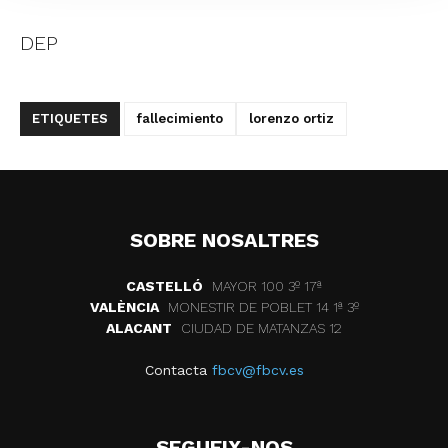
DEP
ETIQUETES
fallecimiento
lorenzo ortiz
SOBRE NOSALTRES
CASTELLÓ
MAYOR 100 3º 17ª
VALÈNCIA
MONESTIR DE POBLET 14 1ª 3º
ALACANT
CIUDAD DE MATANZAS 12
Contacta
fbcv@fbcv.es
SEGUEIX-NOS