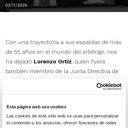
03/11/2025
Con una trayectoria a sus espaldas de más
de 55 años en el mundo del arbitraje, nos
ha dejado
Lorenzo Ortiz
, quien fuera
también miembro de la Junta Directiva de
la Federación de Baloncesto de la
Comunitat Valenciana hasta el año 2018.
Esta página web usa cookies
En la temporada 2011-2012, Lorenzo Ortiz
Las cookies de este sitio web se usan para personalizar
recibió el
Reconocimiento FBCV
por esa
el contenido y los anuncios, ofrecer funciones de redes
dilatada trayectoria de 55 años en el