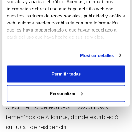
sociales y analizar el tráfico. Además, compartimos
arbitraje, los últimos 36 años actuando en
información sobre el uso que haga del sitio web con
nuestros partners de redes sociales, publicidad y análisis
la máxima categoría del baloncesto
web, quienes pueden combinarla con otra información
español como árbitro y como comisario,
que les haya proporcionado o que hayan recopilado a
partir del uso que haya hecho de sus servicios.
motivo por el cual la ACB le otorgó hace
unos años la medalla de Oro de la
Mostrar detalles
institución.
Permitir todas
Maestro de profesión, Lorenzo Ortiz fue un
destacado formador de nuestro deporte,
Personalizar
contribuyendo como entrenador al
crecimiento de equipos masculinos y
femeninos de Alicante, donde estableció
su lugar de residencia.