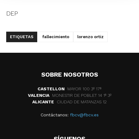
DEP
ETIQUETAS
fallecimiento
lorenzo ortiz
SOBRE NOSOTROS
CASTELLON
MAYOR 100 3º 17ª
VALENCIA
MONESTIR DE POBLET 14 1ª 3º
ALICANTE
CIUDAD DE MATANZAS 12
Contáctanos:
fbcv@fbcv.es
SÍGUENOS