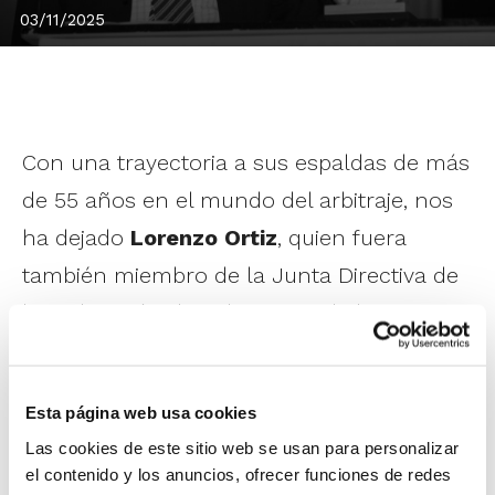
03/11/2025
Con una trayectoria a sus espaldas de más
de 55 años en el mundo del arbitraje, nos
ha dejado
Lorenzo Ortiz
, quien fuera
también miembro de la Junta Directiva de
la Federación de Baloncesto de la
Comunitat Valenciana hasta el año 2018.
Esta página web usa cookies
En la temporada 2011-2012, Lorenzo Ortiz
Las cookies de este sitio web se usan para personalizar
recibió el
Reconocimiento FBCV
por esa
el contenido y los anuncios, ofrecer funciones de redes
dilatada trayectoria de 55 años en el