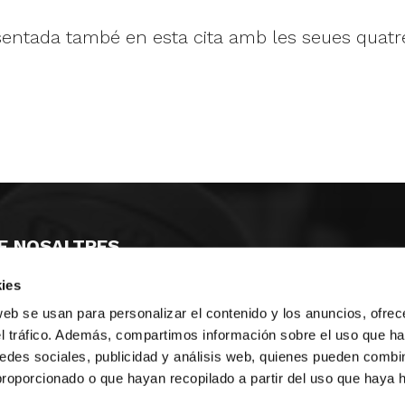
entada també en esta cita amb les seues quatre
E NOSALTRES
ies
LLÓ
MAYOR 100 3º 17ª
IA
MONESTIR DE POBLET 14 1ª 3º
web se usan para personalizar el contenido y los anuncios, ofrec
T
CIUDAD DE MATANZAS 12
el tráfico. Además, compartimos información sobre el uso que ha
edes sociales, publicidad y análisis web, quienes pueden combin
ta
fbcv@fbcv.es
proporcionado o que hayan recopilado a partir del uso que haya