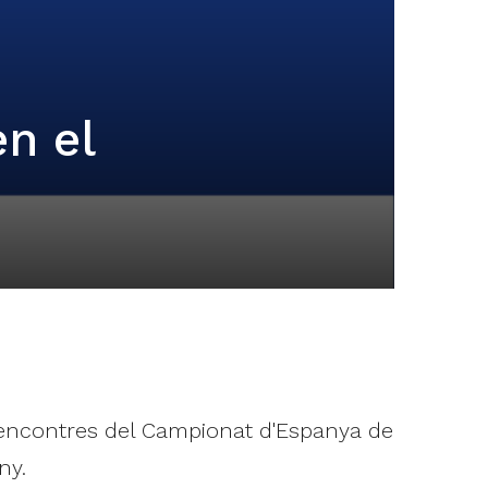
n el
els encontres del Campionat d'Espanya de
ny.