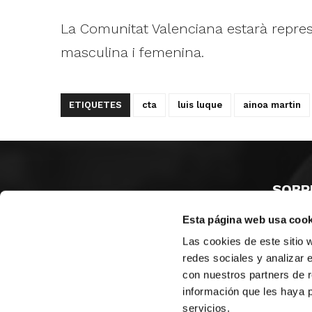
La Comunitat Valenciana estarà repres
masculina i femenina.
ETIQUETES
cta
luis luque
ainoa martin
SOBR
Esta página web usa cook
CASTE
VALÈNC
Las cookies de este sitio 
ALACAN
redes sociales y analizar 
con nuestros partners de r
Contac
información que les haya 
servicios.