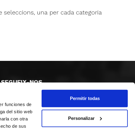
 seleccions, una per cada categoria
SEGUEIX-NOS
Permitir todas
er funciones de
ga del sitio web
Personalizar
arla con otra
 hecho de sus