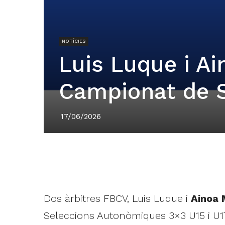
NOTÍCIES
Luis Luque i Ai
Campionat de S
17/06/2026
Dos àrbitres FBCV, Luis Luque i
Ainoa 
Seleccions Autonòmiques 3×3 U15 i U17, 