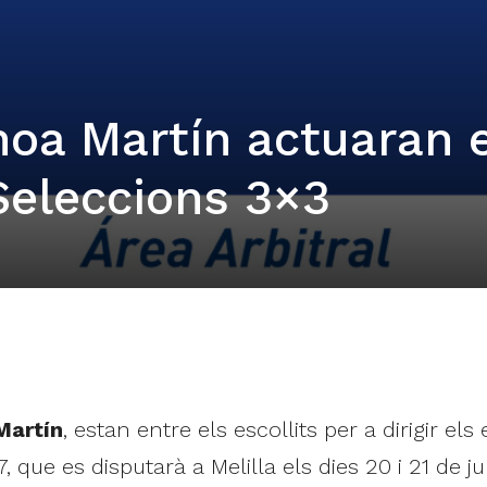
noa Martín actuaran e
eleccions 3×3
Martín
, estan entre els escollits per a dirigir 
que es disputarà a Melilla els dies 20 i 21 de ju