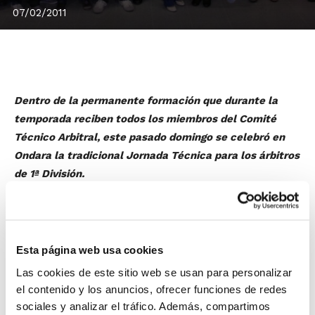
07/02/2011
Dentro de la permanente formación que durante la
temporada reciben todos los miembros del Comité
Técnico Arbitral, este pasado domingo se celebró en
Ondara la tradicional Jornada Técnica para los árbitros
de 1ª División.
La actividad reúne siempre a todos los árbitros de la
categoría, y sirve para seguir avanzando en la
formación y perfeccionamiento de la labor que se
desarrolla durante los encuentros. En concreto, en
Esta página web usa cookies
esta ocasión se trataron aspectos a mejorar sobre la
Las cookies de este sitio web se usan para personalizar
mecánica y la técnica del arbitraje, se hizo hincapie en
el contenido y los anuncios, ofrecer funciones de redes
la importancia de ser capaz de mantener un mismo
sociales y analizar el tráfico. Además, compartimos