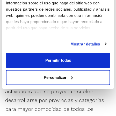
criterio desde el comienzo hasta el final de un partido
información sobre el uso que haga del sitio web con
y se analizaron diversas situaciones de juego en las
nuestros partners de redes sociales, publicidad y análisis
que se incurría en violaciones de las reglas de juego.
web, quienes pueden combinarla con otra información
que les haya proporcionado o que hayan recopilado a
partir del uso que haya hecho de sus servicios.
La Jornada es una más de las actividades
que se programan semanalmente desde el
Mostrar detalles
CTA para todos los árbitros y oficiales de
mesa, aunque en este caso siempre
Permitir todas
mantiene un carácter especial por cuanto
reúne a árbitros procedentes de toda la
Personalizar
Comunidad Valenciana. El resto de
actividades que se proyectan suelen
desarrollarse por provincias y categorías
para mayor comodidad de todos los