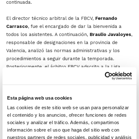
continuada.
El director técnico arbitral de la FBCV,
Fernando
Carrasco
, fue el encargado de dar la bienvenida a
todos los asistentes. A continuación,
Braulio Javaloyes
,
responsable de designaciones en la provincia de
Valencia, analizó las normas administrativas y los
procedimientos a seguir durante la temporada.
Posteriormente, el árbitro FBCV adscrito a la Liga
Endesa
Fernando Calatrava
expuso todo lo
relacionados con las Reglas de Juego; mientras
Vicente Rodríguez
, oficial de mesa, analizó con detalle
Esta página web usa cookies
la regla de los 24 segundos. Tras estas intervenciones,
el director técnico arbitral realizó la clausura de la
Las cookies de este sitio web se usan para personalizar
el contenido y los anuncios, ofrecer funciones de redes
actividad.
sociales y analizar el tráfico. Además, compartimos
información sobre el uso que haga del sitio web con
Esta Jornada reúne todos los años a los árbitros de
nuestros partners de redes sociales, publicidad y análisis