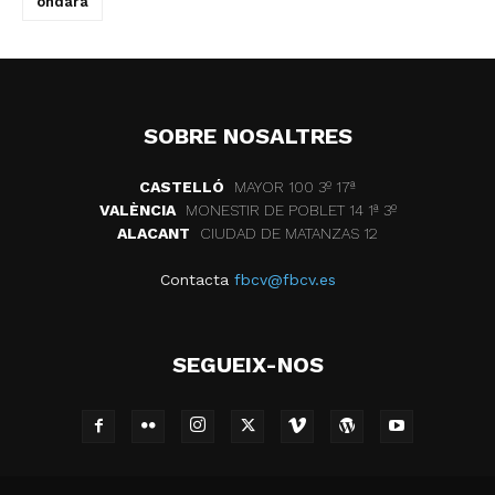
ondara
SOBRE NOSALTRES
CASTELLÓ
MAYOR 100 3º 17ª
VALÈNCIA
MONESTIR DE POBLET 14 1ª 3º
ALACANT
CIUDAD DE MATANZAS 12
Contacta
fbcv@fbcv.es
SEGUEIX-NOS