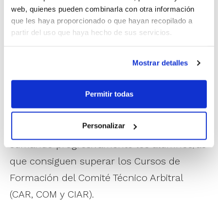
las tres provincias: Castellón, Valencia y Alicante. A
web, quienes pueden combinarla con otra información
partir de ese momento, la programación de Formación
que les haya proporcionado o que hayan recopilado a
Continua del CTA sigue un desarrollo provincial para
partir del uso que haya hecho de sus servicios.
facilitar la asistencia de todos los componentes del
Comité.
Mostrar detalles
Este mismo procedimiento se realiza para
los Oficiales de Mesa, que también inician
Permitir todas
ya su programación de Formación
Personalizar
Continua. A estas actividades se van
sumando progresivamente los alumnos/as
que consiguen superar los Cursos de
Formación del Comité Técnico Arbitral
(CAR, COM y CIAR).