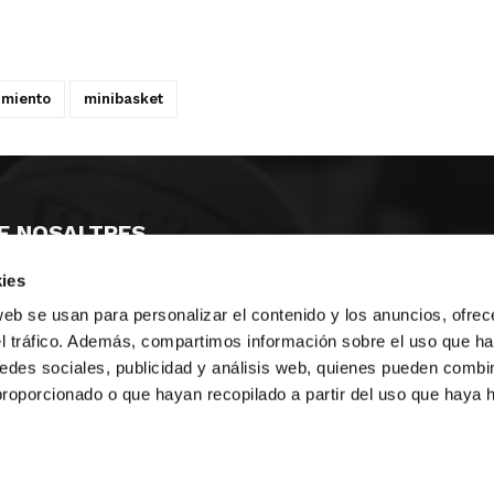
imiento
minibasket
E NOSALTRES
ies
LLÓ
MAYOR 100 3º 17ª
IA
MONESTIR DE POBLET 14 1ª 3º
web se usan para personalizar el contenido y los anuncios, ofrec
T
CIUDAD DE MATANZAS 12
el tráfico. Además, compartimos información sobre el uso que ha
edes sociales, publicidad y análisis web, quienes pueden combin
ta
fbcv@fbcv.es
proporcionado o que hayan recopilado a partir del uso que haya
u de notícies
|
Política de privacitat