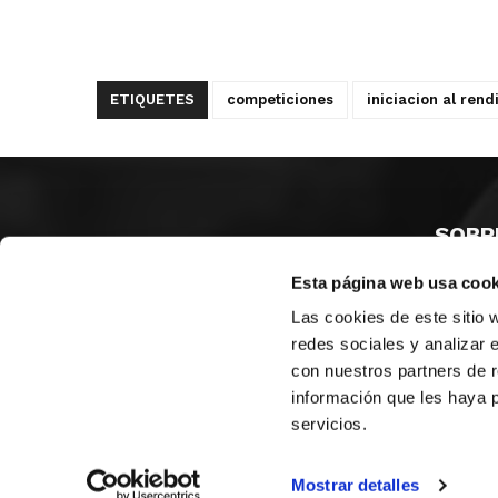
ETIQUETES
competiciones
iniciacion al rend
SOBR
Esta página web usa cook
CASTE
VALÈNC
Las cookies de este sitio 
ALACAN
redes sociales y analizar 
con nuestros partners de r
Contac
información que les haya 
servicios.
© FEDERACIÓN BALONCESTO COMUNIDAD VALENCIANA
|
Arxi
Mostrar detalles