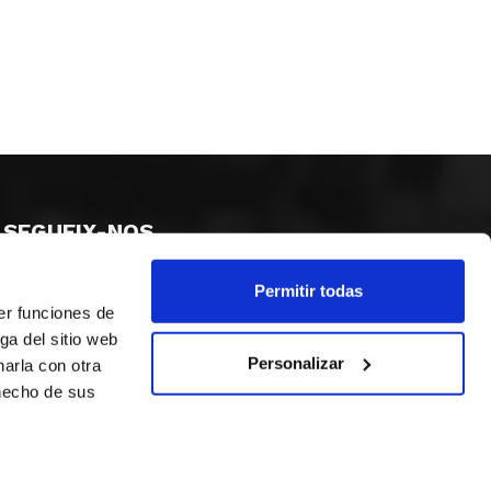
SEGUEIX-NOS
Permitir todas
er funciones de
ga del sitio web
Personalizar
arla con otra
 hecho de sus