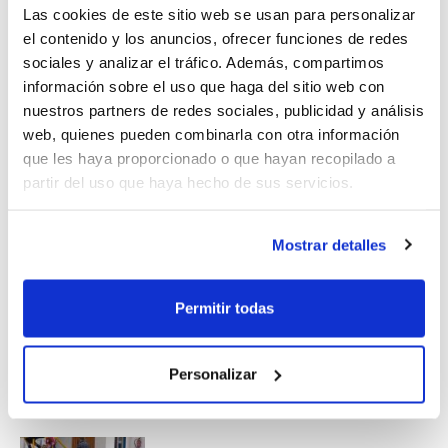
Montemar), Paterna y Burriana.
Las cookies de este sitio web se usan para personalizar
el contenido y los anuncios, ofrecer funciones de redes
sociales y analizar el tráfico. Además, compartimos
Son cientos los niños y niñas que se
información sobre el uso que haga del sitio web con
benefician periódicamente del Programa
nuestros partners de redes sociales, publicidad y análisis
web, quienes pueden combinarla con otra información
de Tecnificación de la FBCV, una iniciativa
que les haya proporcionado o que hayan recopilado a
que lleva a cabo la FBCV en colaboración
partir del uso que haya hecho de sus servicios.
con los clubes y que busca contribuir en la
formación de los jóvenes jugadores/as.
Mostrar detalles
Permitir todas
Personalizar