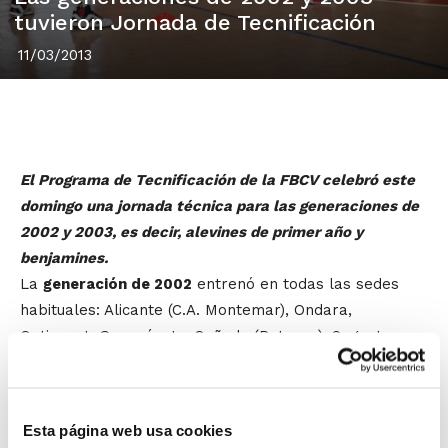
tuvieron Jornada de Tecnificación
11/03/2013
El Programa de Tecnificación de la FBCV celebró este
domingo una jornada técnica para las generaciones de
2002 y 2003, es decir, alevines de primer año y
benjamines.
La
generación de 2002
entrenó en todas las sedes
habituales: Alicante (C.A. Montemar), Ondara,
Ontinyent, Genovés, La Cañada (Paterna), Sagunto y
Burriana.
La
generación de 2003
también realizó
una sesión de trabajo en Alicante (C.A.
Esta página web usa cookies