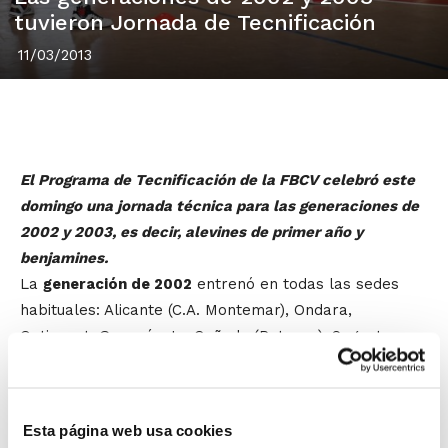
tuvieron Jornada de Tecnificación
11/03/2013
El Programa de Tecnificación de la FBCV celebró este
domingo una jornada técnica para las generaciones de
2002 y 2003, es decir, alevines de primer año y
benjamines.
La
generación de 2002
entrenó en todas las sedes
habituales: Alicante (C.A. Montemar), Ondara,
Ontinyent, Genovés, La Cañada (Paterna), Sagunto y
Burriana.
La
generación de 2003
también realizó
una sesión de trabajo en Alicante (C.A.
Esta página web usa cookies