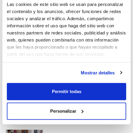
Montemar), Paterna y Burriana.
Las cookies de este sitio web se usan para personalizar
el contenido y los anuncios, ofrecer funciones de redes
sociales y analizar el tráfico. Además, compartimos
Son cientos los niños y niñas que se
información sobre el uso que haga del sitio web con
benefician periódicamente del Programa
nuestros partners de redes sociales, publicidad y análisis
web, quienes pueden combinarla con otra información
de Tecnificación de la FBCV, una iniciativa
que les haya proporcionado o que hayan recopilado a
que lleva a cabo la FBCV en colaboración
partir del uso que haya hecho de sus servicios.
con los clubes y que busca contribuir en la
formación de los jóvenes jugadores/as.
Mostrar detalles
Permitir todas
Personalizar