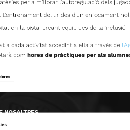
tègies per a millorar l'autoregulació dels jugad
 L'entrenament del tir des d'un enfocament holí
tat en la pista: creant equip des de la inclusió
't a cada activitat accedint a ella a través de
l'A
mptarà com
hores de pràctiques per als alumne
dores
E NOSALTRES
ies
LLÓ
MAYOR 100 3º 17ª