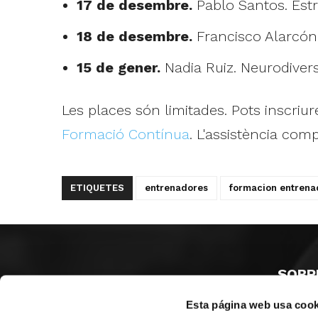
17 de desembre.
Pablo Santos. Estra
18 de desembre.
Francisco Alarcón.
15 de gener.
Nadia Ruiz. Neurodiversi
Les places són limitades. Pots inscriure
Formació Contínua
. L'assistència co
ETIQUETES
entrenadores
formacion entrena
SOBR
Esta página web usa cook
CASTE