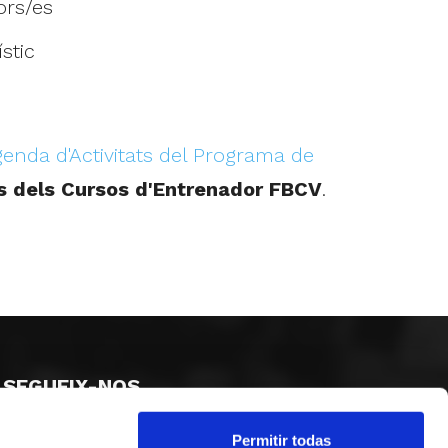
ors/es
stic
genda d'Activitats del Programa de
s dels Cursos d'Entrenador FBCV
.
SEGUEIX-NOS
Permitir todas