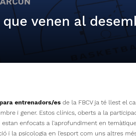
 que venen al desemb
para entrenadors/es
de la FBCV ja té llest el ca
e i gener. Estos clínics, oberts a la participa
t, estan enfocats a l'aprofundiment en temàtique
 i la psicologia en l'esport com uns altres més 